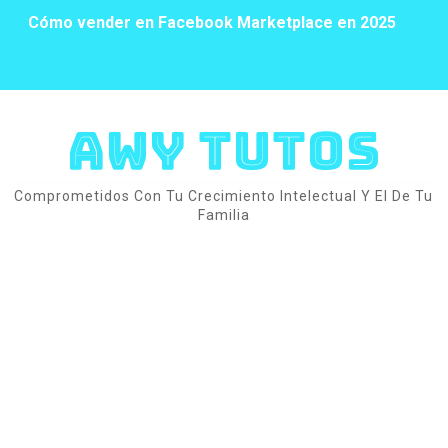
Cómo vender en Facebook Marketplace en 2025
Cómo liberar espacio en Gmail para siempre con este 
FACEBOOK NUEVA VERSION 2025 - ACTIVA YA 🧞‍♀️
AWY TUTOS
MIRA LOS INTRUSOS EN TU RED WIFI
Comprometidos Con Tu Crecimiento Intelectual Y El De Tu
COMO DESCARGAR FOTO EN WHATSAPP
Familia
RECUPERA DE WHATSAPP
Cómo recuperar conversaciones o archivos borrados
Como leer los mensajes de WhatsApp sin abrir la aplic
Trucos de WhatsApp: cómo poner negritas y cursivas e
10 TRUCOS DE WHATSAPP QUE NO SABIAS