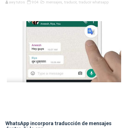
awy tutos
9:04
mensajes
,
traducir
,
traducir whatsapp
COMO DESCARGAR EL MEJOR ANTIVIRUS PARA TU TEL
LOS NUEVOS Y PODEROSOS TRUCOS DE WHATSAPP D
DESCARGALO Y TE SORPRENDERÁS DE LOS NUEVOS 
DISFRUTA EL MEJOR ACELERADOR ANDROID TOTALME
NuevaS FUNCION 2027 WHATSAPP
WhatsApp incorpora traducción de mensajes