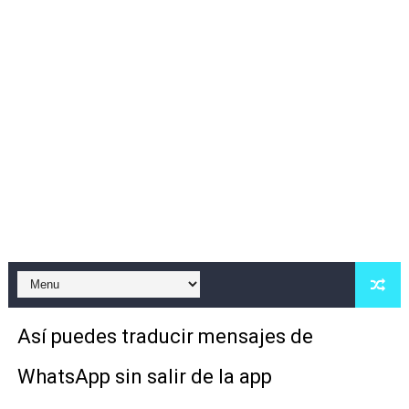
LA MEJOR MANERA ENCONTRAR PERFILES EN FACEBO
Así puedes proteger tus cuentas de Instagram, WhatsAp
Download Helldivers II
Cómo eliminar los archivos basura de WhatsApp y gana
Así puedes traducir mensajes de WhatsApp sin salir de 
😱👇💗 DESCARGA EL MEJOR EDITOR DE FOTOS A ESTIL
DESCARGA GRATIS ESTA SUPER APLICACION PARA TE
SUPER APLICACION PARA VER LOS ESTADOS QUE MAS
Así puedes traducir mensajes de
DIVIÉRTETE CAMBIANDO EL ICONO Y NOMBRE DE TODA
WhatsApp sin salir de la app
DISFRUTA DE LOS NUEVOS SORPRENDENTES TRUCOS 